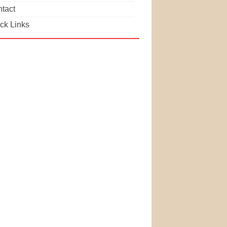
tact
ck Links