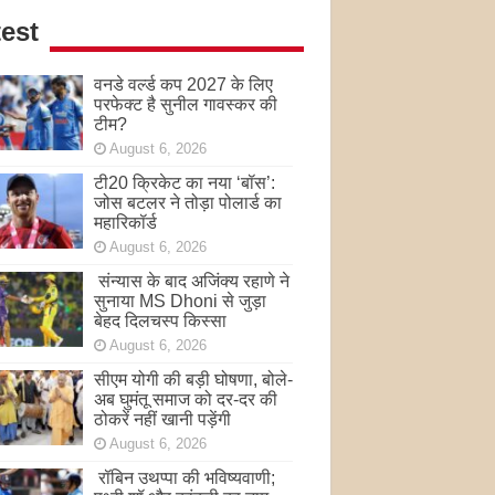
est
वनडे वर्ल्ड कप 2027 के लिए
परफेक्ट है सुनील गावस्कर की
टीम?
August 6, 2026
टी20 क्रिकेट का नया ‘बॉस’:
जोस बटलर ने तोड़ा पोलार्ड का
महारिकॉर्ड
August 6, 2026
संन्यास के बाद अजिंक्‍य रहाणे ने
सुनाया MS Dhoni से जुड़ा
बेहद दिलचस्प किस्सा
August 6, 2026
सीएम योगी की बड़ी घोषणा, बोले-
अब घुमंतू समाज को दर-दर की
ठोकरें नहीं खानी पड़ेंगी
August 6, 2026
रॉबिन उथप्पा की भविष्यवाणी;