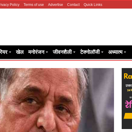
rivacy Policy
Terms of use
Advertise
Contact
Quick Links
रियर
खेल
मनोरंजन
जीवनशैली
टेक्नोलॉजी
अध्यात्म