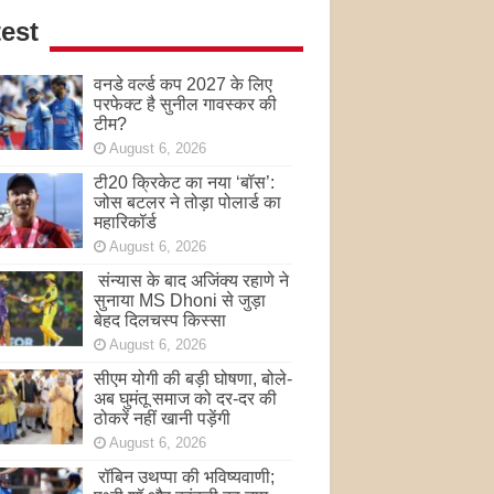
est
वनडे वर्ल्ड कप 2027 के लिए
परफेक्ट है सुनील गावस्कर की
टीम?
August 6, 2026
टी20 क्रिकेट का नया ‘बॉस’:
जोस बटलर ने तोड़ा पोलार्ड का
महारिकॉर्ड
August 6, 2026
संन्यास के बाद अजिंक्‍य रहाणे ने
सुनाया MS Dhoni से जुड़ा
बेहद दिलचस्प किस्सा
August 6, 2026
सीएम योगी की बड़ी घोषणा, बोले-
अब घुमंतू समाज को दर-दर की
ठोकरें नहीं खानी पड़ेंगी
August 6, 2026
रॉबिन उथप्पा की भविष्यवाणी;