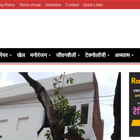
cy Policy
Terms of use
Advertise
Contact
Quick Links
रियर
खेल
मनोरंजन
जीवनशैली
टेक्नोलॉजी
अध्यात्म