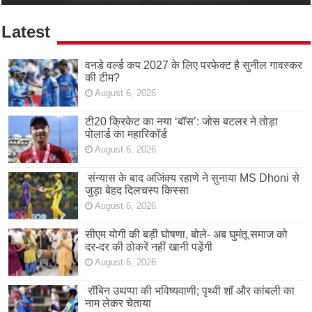
Latest
वनडे वर्ल्ड कप 2027 के लिए परफेक्ट है सुनील गावस्कर
की टीम?
August 6, 2026
टी20 क्रिकेट का नया ‘बॉस’: जोस बटलर ने तोड़ा
पोलार्ड का महारिकॉर्ड
August 6, 2026
संन्यास के बाद अजिंक्‍य रहाणे ने सुनाया MS Dhoni से
जुड़ा बेहद दिलचस्प किस्सा
August 6, 2026
सीएम योगी की बड़ी घोषणा, बोले- अब घुमंतू समाज को
दर-दर की ठोकरें नहीं खानी पड़ेंगी
August 6, 2026
रॉबिन उथप्पा की भविष्यवाणी; पृथ्वी शॉ और कांबली का
नाम लेकर चेताया