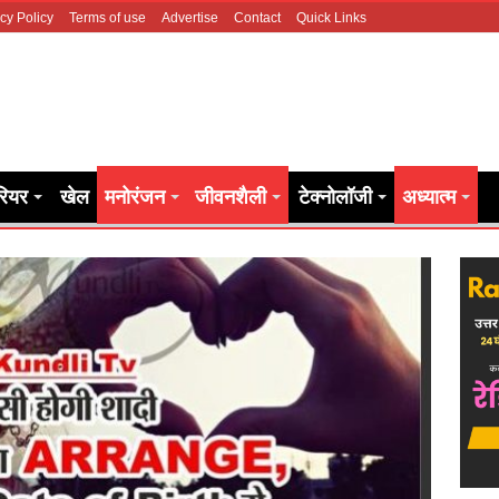
cy Policy
Terms of use
Advertise
Contact
Quick Links
रियर
खेल
मनोरंजन
जीवनशैली
टेक्नोलॉजी
अध्यात्म