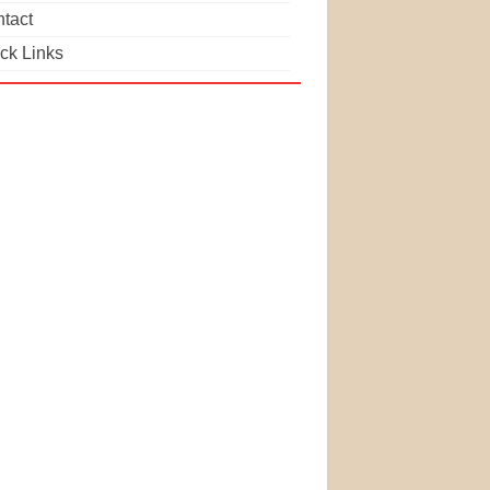
tact
ck Links