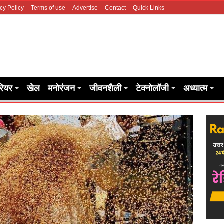
cy Policy
Terms of use
Advertise
Contact
Quick Links
रियर
खेल
मनोरंजन
जीवनशैली
टेक्नोलॉजी
अध्यात्म