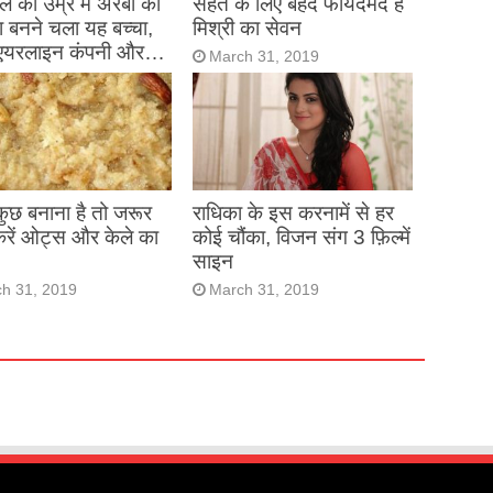
 की उम्र में अरबों का
सेहत के लिए बेहद फायदेमंद है
 बनने चला यह बच्चा,
मिश्री का सेवन
एयरलाइन कंपनी और…
March 31, 2019
h 31, 2019
 कुछ बनाना है तो जरूर
राधिका के इस करनामें से हर
करें ओट्स और केले का
कोई चौंका, विजन संग 3 फ़िल्में
साइन
h 31, 2019
March 31, 2019