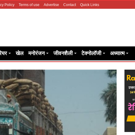
cy Policy
Terms of use
Advertise
Contact
Quick Links
रियर
खेल
मनोरंजन
जीवनशैली
टेक्नोलॉजी
अध्यात्म