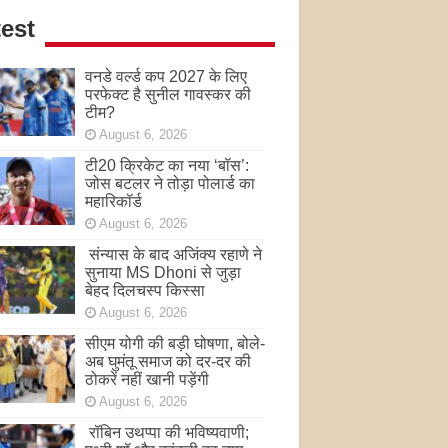
est
वनडे वर्ल्ड कप 2027 के लिए
परफेक्ट है सुनील गावस्कर की
टीम?
August 6, 2026
टी20 क्रिकेट का नया ‘बॉस’:
जोस बटलर ने तोड़ा पोलार्ड का
महारिकॉर्ड
August 6, 2026
संन्यास के बाद अजिंक्‍य रहाणे ने
सुनाया MS Dhoni से जुड़ा
बेहद दिलचस्प किस्सा
August 6, 2026
सीएम योगी की बड़ी घोषणा, बोले-
अब घुमंतू समाज को दर-दर की
ठोकरें नहीं खानी पड़ेंगी
August 6, 2026
रॉबिन उथप्पा की भविष्यवाणी;