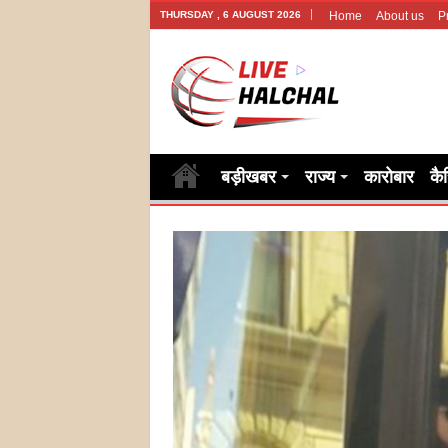
THURSDAY , 6 AUGUST 2026
Home
About us
P
बड़ीखबर
राज्य
कारोबार
कै