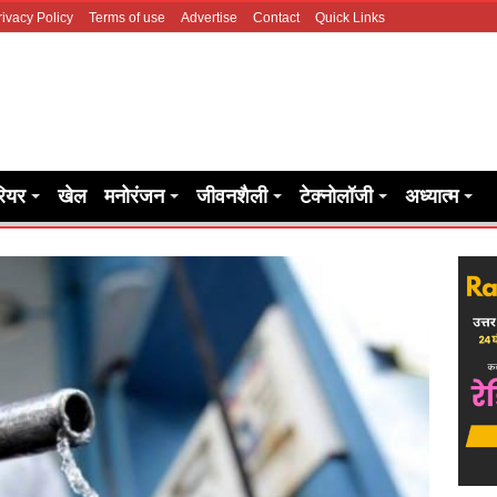
rivacy Policy
Terms of use
Advertise
Contact
Quick Links
रियर
खेल
मनोरंजन
जीवनशैली
टेक्नोलॉजी
अध्यात्म