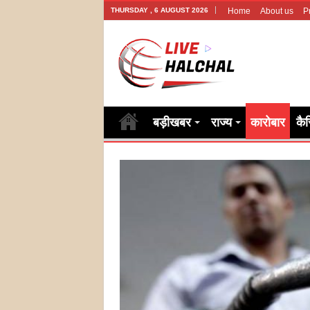
THURSDAY , 6 AUGUST 2026
Home
About us
P
बड़ीखबर
राज्य
कारोबार
कै