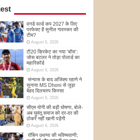
est
वनडे वर्ल्ड कप 2027 के लिए
परफेक्ट है सुनील गावस्कर की
टीम?
August 6, 2026
टी20 क्रिकेट का नया ‘बॉस’:
जोस बटलर ने तोड़ा पोलार्ड का
महारिकॉर्ड
August 6, 2026
संन्यास के बाद अजिंक्‍य रहाणे ने
सुनाया MS Dhoni से जुड़ा
बेहद दिलचस्प किस्सा
August 6, 2026
सीएम योगी की बड़ी घोषणा, बोले-
अब घुमंतू समाज को दर-दर की
ठोकरें नहीं खानी पड़ेंगी
August 6, 2026
रॉबिन उथप्पा की भविष्यवाणी;