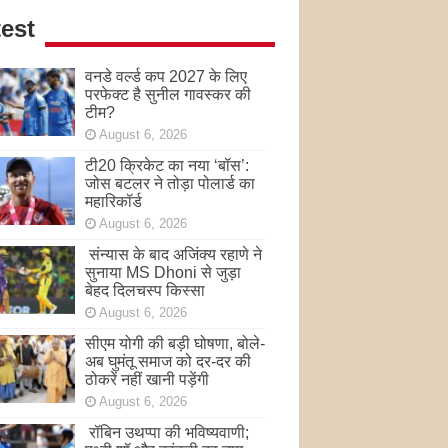
est
वनडे वर्ल्ड कप 2027 के लिए
परफेक्ट है सुनील गावस्कर की
टीम?
August 6, 2026
टी20 क्रिकेट का नया ‘बॉस’:
जोस बटलर ने तोड़ा पोलार्ड का
महारिकॉर्ड
August 6, 2026
संन्यास के बाद अजिंक्‍य रहाणे ने
सुनाया MS Dhoni से जुड़ा
बेहद दिलचस्प किस्सा
August 6, 2026
सीएम योगी की बड़ी घोषणा, बोले-
अब घुमंतू समाज को दर-दर की
ठोकरें नहीं खानी पड़ेंगी
August 6, 2026
रॉबिन उथप्पा की भविष्यवाणी;