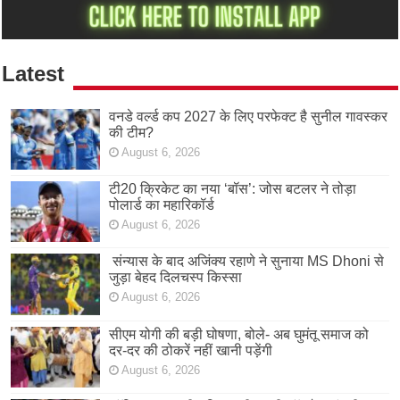
Latest
वनडे वर्ल्ड कप 2027 के लिए परफेक्ट है सुनील गावस्कर
की टीम?
August 6, 2026
टी20 क्रिकेट का नया ‘बॉस’: जोस बटलर ने तोड़ा
पोलार्ड का महारिकॉर्ड
August 6, 2026
संन्यास के बाद अजिंक्‍य रहाणे ने सुनाया MS Dhoni से
जुड़ा बेहद दिलचस्प किस्सा
August 6, 2026
सीएम योगी की बड़ी घोषणा, बोले- अब घुमंतू समाज को
दर-दर की ठोकरें नहीं खानी पड़ेंगी
August 6, 2026