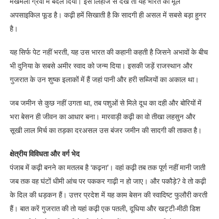
मखमली ग्रेवी में बदल दिया। इस लिहाज से देखें तो यह भारत का मूल
अपसाइकिल फूड है। कढ़ी हमें सिखाती है कि सादगी ही असल में सबसे बड़ा हुनर
है।
यह सिर्फ पेट नहीं भरती, यह उस भारत की कहानी कहती है जिसने अभावों के बीच
भी दुनिया के सबसे अमीर स्वाद को जन्म दिया। इसकी जड़ें राजस्थान और
गुजरात के उन शुष्क इलाकों में हैं जहां पानी और हरी सब्जियों का अकाल था।
जब जमीन से कुछ नहीं उगता था, तब पशुओं से मिले दूध का दही और बोरियों में
भरा बेसन ही जीवन का आधार बना। मारवाड़ी कढ़ी का वो तीखा लहसुन और
सूखी लाल मिर्च का तड़का दरअसल उस बंजर जमीन की सादगी की ताकत है।
क्षेत्रीय विविधता और वर्ग भेद
पंजाब में कढ़ी बनने का मतलब है ‘कढ़ना’। वहां कढ़ी तब तक पूर्ण नहीं मानी जाती
जब तक वह घंटों धीमी आंच पर पककर गाढ़ी न हो जाए। और पकौड़े? वे तो कढ़ी
के दिल की धड़कन हैं। उत्तर प्रदेश में यह काम बेसन की स्वादिष्ट फुलौरी करती
हैं। बात करें गुजरात की तो यहां कढ़ी एक पतली, दूधिया और खट्टी-मीठी डिश