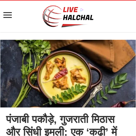
पंजाबी पकौड़े, गुजराती मिठास
और सिंधी इमली: एक ‘कढ़ी’ में