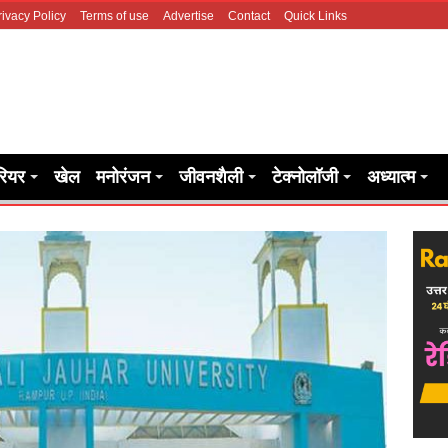
rivacy Policy
Terms of use
Advertise
Contact
Quick Links
रियर
खेल
मनोरंजन
जीवनशैली
टेक्नोलॉजी
अध्यात्म