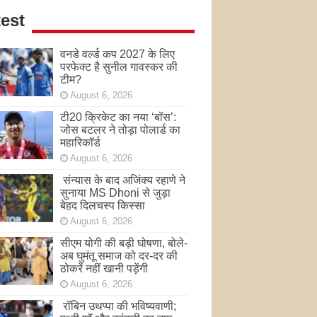
est
वनडे वर्ल्ड कप 2027 के लिए
परफेक्ट है सुनील गावस्कर की
टीम?
August 6, 2026
टी20 क्रिकेट का नया ‘बॉस’:
जोस बटलर ने तोड़ा पोलार्ड का
महारिकॉर्ड
August 6, 2026
संन्यास के बाद अजिंक्‍य रहाणे ने
सुनाया MS Dhoni से जुड़ा
बेहद दिलचस्प किस्सा
August 6, 2026
सीएम योगी की बड़ी घोषणा, बोले-
अब घुमंतू समाज को दर-दर की
ठोकरें नहीं खानी पड़ेंगी
August 6, 2026
रॉबिन उथप्पा की भविष्यवाणी;