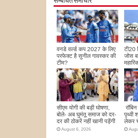
सम्बंधित समाचार
वनडे वर्ल्ड कप 2027 के लिए
टी20 क
परफेक्ट है सुनील गावस्कर की
जोस बट
टीम?
महारिक
August 6, 2026
Augu
सीएम योगी की बड़ी घोषणा,
रॉबिन 
बोले- अब घुमंतू समाज को दर-
पृथ्वी
दर की ठोकरें नहीं खानी पड़ेंगी
लेकर च
August 6, 2026
Augu