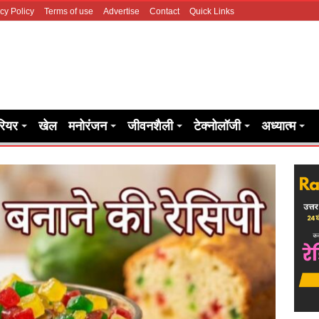
cy Policy
Terms of use
Advertise
Contact
Quick Links
रियर
खेल
मनोरंजन
जीवनशैली
टेक्नोलॉजी
अध्यात्म