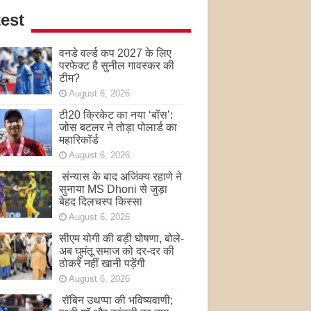
est
वनडे वर्ल्ड कप 2027 के लिए
परफेक्ट है सुनील गावस्कर की
टीम?
August 6, 2026
टी20 क्रिकेट का नया ‘बॉस’:
जोस बटलर ने तोड़ा पोलार्ड का
महारिकॉर्ड
August 6, 2026
संन्यास के बाद अजिंक्‍य रहाणे ने
सुनाया MS Dhoni से जुड़ा
बेहद दिलचस्प किस्सा
August 6, 2026
सीएम योगी की बड़ी घोषणा, बोले-
अब घुमंतू समाज को दर-दर की
ठोकरें नहीं खानी पड़ेंगी
August 6, 2026
रॉबिन उथप्पा की भविष्यवाणी;