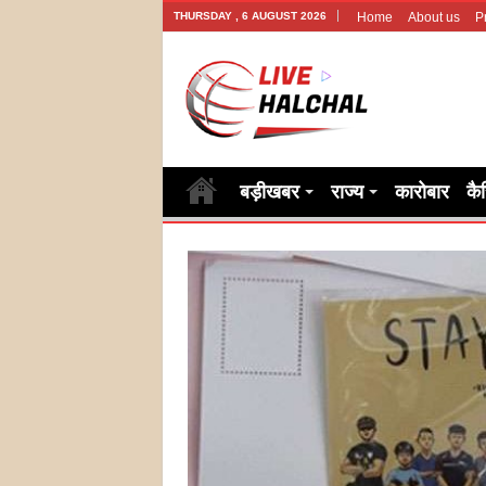
THURSDAY , 6 AUGUST 2026
Home
About us
P
बड़ीखबर
राज्य
कारोबार
कै