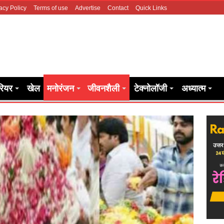
acy Policy
Terms of use
Advertise
Contact
Quick Links
रियर
खेल
मनोरंजन
जीवनशैली
टेक्नोलॉजी
अध्यात्म