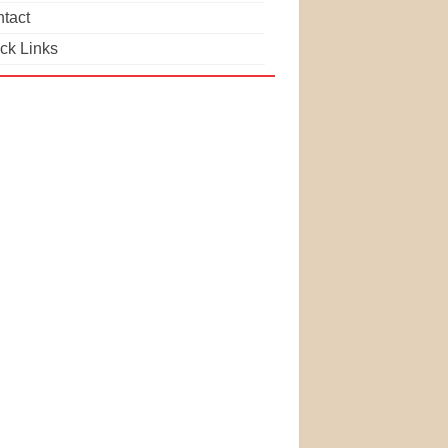
tact
ck Links